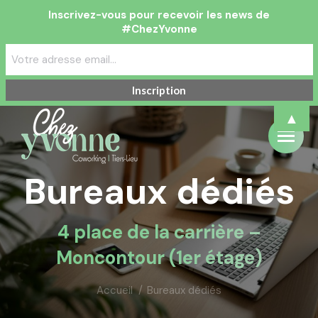
Inscrivez-vous pour recevoir les news de
#ChezYvonne
▲
Bureaux dédiés
4 place de la carrière –
Moncontour (1er étage)
Accueil
Vous êtes ici :
Bureaux dédiés