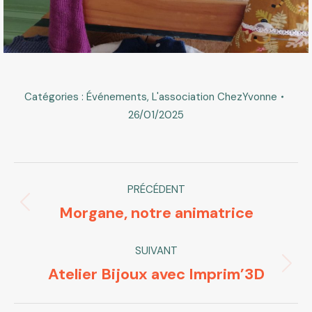
Catégories :
Événements
,
L'association ChezYvonne
26/01/2025
Navigation
PRÉCÉDENT
article
Morgane, notre animatrice
Article
précédent
SUIVANT
:
Atelier Bijoux avec Imprim’3D
Article
suivant