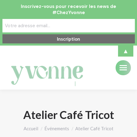
Inscrivez-vous pour recevoir les news de
#ChezYvonne
▲
Atelier Café Tricot
Vous êtes ici :
Accueil
Événements
Atelier Café Tricot