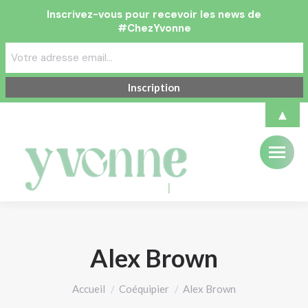
Inscrivez-vous pour recevoir les news de
#ChezYvonne
▲
Alex Brown
Vous êtes ici :
Accueil
Coéquipier
Alex Brown