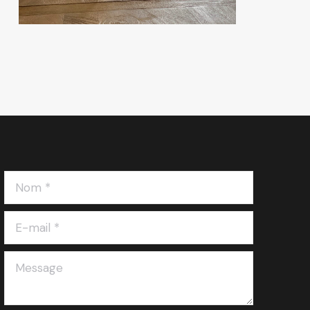
Nom *
E-mail *
Message