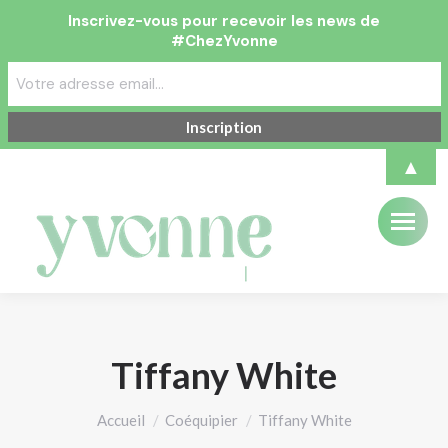
Inscrivez-vous pour recevoir les news de
#ChezYvonne
▲
Tiffany White
Vous êtes ici :
Accueil
Coéquipier
Tiffany White