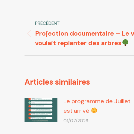
Navigation
PRÉCÉDENT
article
Projection documentaire – Le vi
Article
voulait replanter des arbres
précédent
:
Articles similaires
Le programme de Juillet
est arrivé
01/07/2026