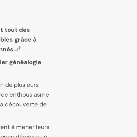
nt tout des
bles grâce à
nnés.
lier généalogie
in de plusieurs
avec enthousiasme
à la découverte de
nnent à mener leurs
riques dédiés et à