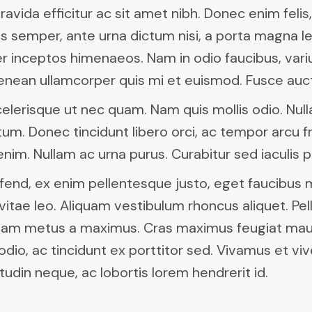
ravida efficitur ac sit amet nibh. Donec enim felis,
llis semper, ante urna dictum nisi, a porta magna le
er inceptos himenaeos. Nam in odio faucibus, vari
nean ullamcorper quis mi et euismod. Fusce auctor 
elerisque ut nec quam. Nam quis mollis odio. Nul
. Donec tincidunt libero orci, ac tempor arcu frin
enim. Nullam ac urna purus. Curabitur sed iaculis p
ifend, ex enim pellentesque justo, eget faucibus
vitae leo. Aliquam vestibulum rhoncus aliquet. Pel
aliquam metus a maximus. Cras maximus feugiat mau
lis odio, ac tincidunt ex porttitor sed. Vivamus et 
itudin neque, ac lobortis lorem hendrerit id.