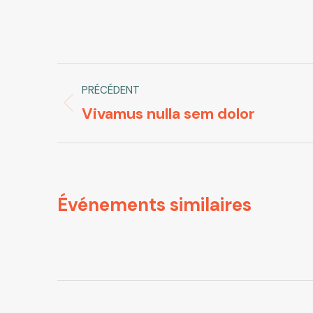
Navigation
PRÉCÉDENT
de
Vivamus nulla sem dolor
Onglet
commentaire
précédent
Événements similaires