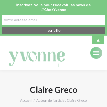
Inscrivez-vous pour recevoir les news de
#ChezYvonne
▲
Claire Greco
Vous êtes ici :
Accueil
Auteur de l’article : Claire Greco