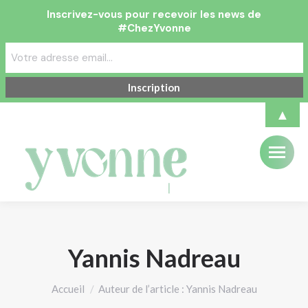
Inscrivez-vous pour recevoir les news de
#ChezYvonne
▲
Yannis Nadreau
Vous êtes ici :
Accueil
Auteur de l’article : Yannis Nadreau