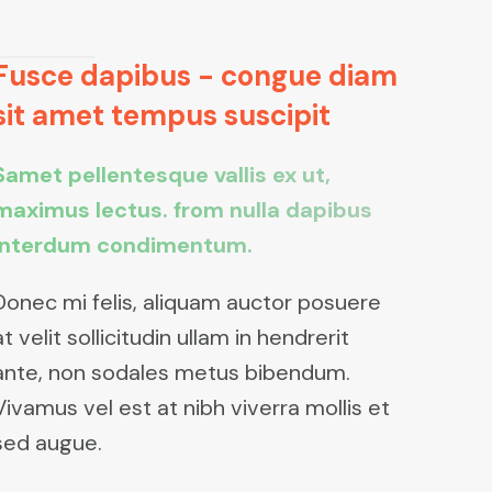
Fusce dapibus - congue diam
sit amet tempus suscipit
Samet pellentesque vallis ex ut,
maximus lectus. from nulla dapibus
interdum condimentum.
Donec mi felis, aliquam auctor posuere
at velit sollicitudin ullam in hendrerit
ante, non sodales metus bibendum.
Vivamus vel est at nibh viverra mollis et
sed augue.