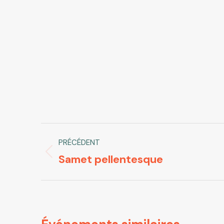
Navigation
PRÉCÉDENT
de
Samet pellentesque
Onglet
commentaire
précédent