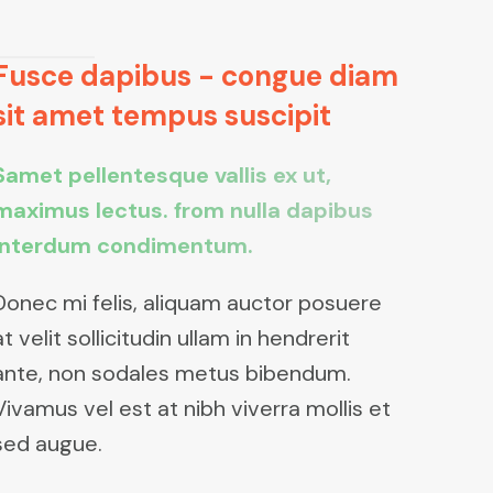
Fusce dapibus - congue diam
sit amet tempus suscipit
Samet pellentesque vallis ex ut,
maximus lectus. from nulla dapibus
interdum condimentum.
Donec mi felis, aliquam auctor posuere
at velit sollicitudin ullam in hendrerit
ante, non sodales metus bibendum.
Vivamus vel est at nibh viverra mollis et
sed augue.