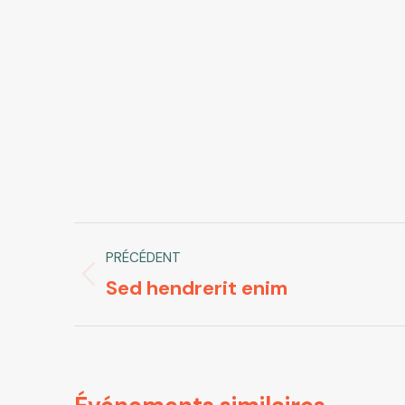
Navigation
PRÉCÉDENT
de
Sed hendrerit enim
Onglet
commentaire
précédent