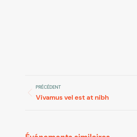
Navigation
PRÉCÉDENT
de
Vivamus vel est at nibh
Onglet
commentaire
précédent