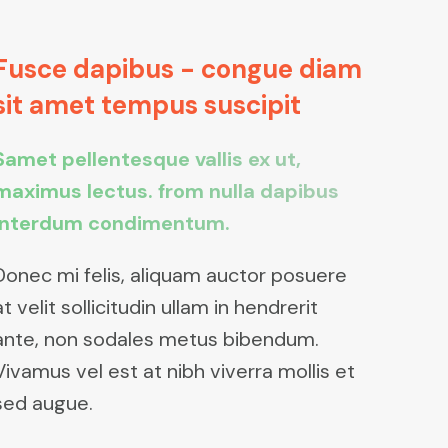
Fusce dapibus - congue diam
sit amet tempus suscipit
Samet pellentesque vallis ex ut,
maximus lectus. from nulla dapibus
interdum condimentum.
Donec mi felis, aliquam auctor posuere
at velit sollicitudin ullam in hendrerit
ante, non sodales metus bibendum.
Vivamus vel est at nibh viverra mollis et
sed augue.